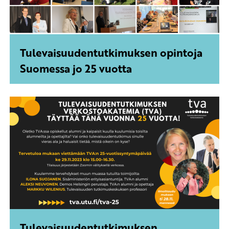
Tulevaisuudentutkimuksen opintoja
Suomessa jo 25 vuotta
Tulevaisuudentutkimuksen