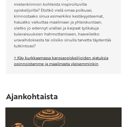
mielenkiinnon kohteista inspiroituville
opiskelijoille? Etsitkö vielä omaa polkuasi,
kiinnostaako sinua esimerkiksi kestävyysteemat,
haluatko vaikuttaa maailmaan ja yhteiskuntaan,
oletko jo edennyt urallasi ja kaipaat työkaluja
tulevaisuuksien hahmottamiseen, haaveiletko
uravaihdoksesta tai olisiko sinulla tarvetta täydentää
tutkintoasi?
> Käy kurkkaamassa kanssaopiskelijoiden ajatuksia
opinnoistamme ja maailmasta yleisemminkin
.
Ajankohtaista