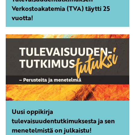
Verkostoakatemia (TVA) täytti 25
vuotta!
Uusi oppikirja
tulevaisuudentutkimuksesta ja sen
menetelmistä on julkaistu!