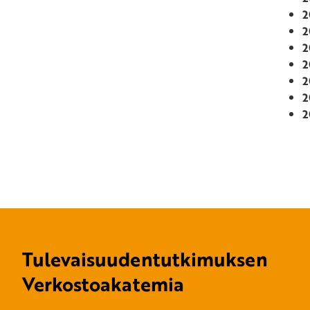
2
2
2
2
2
2
2
Tulevaisuudentutkimuksen
Verkostoakatemia