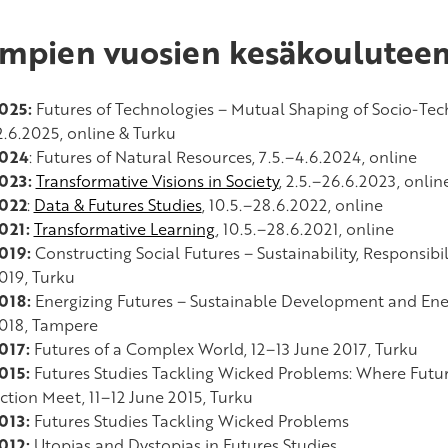
mpien vuosien kesäkouluteem
025:
Futures of Technologies – Mutual Shaping of Socio-Tech
2.6.2025, online & Turku
024
: Futures of Natural Resources, 7.5.–4.6.2024, online
023:
Transformative Visions in Society
, 2.5.–26.6.2023, onlin
022
:
Data & Futures Studies
, 10.5.–28.6.2022, online
021:
Transformative Learning
, 10.5.–28.6.2021, online
019:
Constructing Social Futures – Sustainability, Responsibi
019, Turku
018:
Energizing Futures – Sustainable Development and Energ
018, Tampere
017:
Futures of a Complex World, 12–13 June 2017, Turku
015:
Futures Studies Tackling Wicked Problems: Where Futu
ction Meet, 11–12 June 2015, Turku
013:
Futures Studies Tackling Wicked Problems
012:
Utopias and Dystopias in Futures Studies