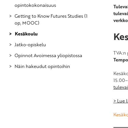
opintokokonaisuus
Tuleva
tuleva
Getting to Know Futures Studies (1
verkko
op, MOOC)
Ke
Kesäkoulu
Jatko-opiskelu
TVA:n 
Opinnot Avoimessa yliopistossa
Tempor
Näin hakeudut opintoihin
Kesäko
15.00–1
tuleva
> Lue 
Kesäko