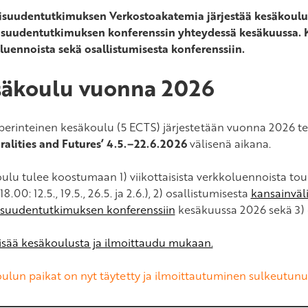
isuudentutkimuksen Verkostoakatemia järjestää kesäkoulu
isuudentutkimuksen konferenssin yhteydessä kesäkuussa.
luennoista sekä osallistumisesta konferenssiin.
säkoulu vuonna 2026
perinteinen kesäkoulu (5 ECTS) järjestetään vuonna 2026 t
alities and Futures’ 4.5.–22.6.2026
välisenä aikana.
ulu tulee koostumaan 1) viikottaisista verkkoluennoista touk
8.00: 12.5., 19.5., 26.5. ja 2.6.), 2) osallistumisesta
kansainväl
isuudentutkimuksen konferenssiin
kesäkuussa 2026 sekä 3) 
lisää kesäkoulusta ja ilmoittaudu mukaan.
ulun paikat on nyt täytetty ja ilmoittautuminen sulkeutunut