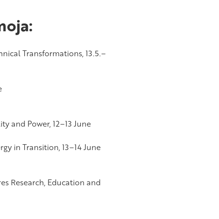
oja:
nical Transformations, 13.5.–
e
lity and Power, 12–13 June
y in Transition, 13–14 June
res Research, Education and