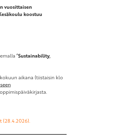
n vuosittaisen
 Kesäkoulu koostuu
eemalla
’Sustainability,
okuun aikana (tiistaisin klo
iseen
oppimispäiväkirjasta.
 (28.4.2026).